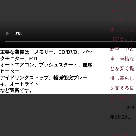
ンRスマイ
ルハイブリ
ッドX 入
庫しました
【高岡市で
新車・中古
主要な装備は メモリー、CD/DVD、バッ
クモニター、ETC、
車・車検な
オートエアコン、プッシュスタート、
座席
どを安く提
ヒーター
アイドリングストップ、軽減衝突ブレー
供し暮らし
キ、オートライト
を支える長
など豊富です。
谷川自動車
です】
2026
年6月20日
H28年式