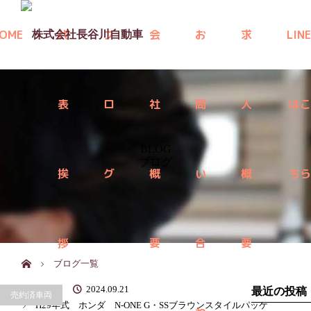
menu
OME
代
ブ
会
お
求
LINE
表
ロ
社
問
人
はこ
BLOG
ブログ
挨
グ
概
い
概
ちら
拶
要
合
要
ホーム
ブログ一覧
2024.09.21
最近の投稿
売約済車両
H29年式 ホンダ N-ONE G・SSブラウンスタイルパッケ