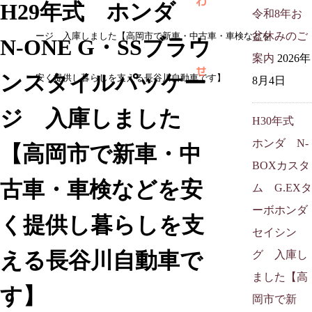
わ
H29年式 ホンダ
令和8年お
盆休みのご
ージ 入庫しました【高岡市で新車・中古車・車検などを
N-ONE G・SSブラウ
案内
2026年
せ
ンスタイルパッケー
安く提供し暮らしを支える長谷川自動車です】
8月4日
ジ 入庫しました
H30年式
ホンダ N-
【高岡市で新車・中
BOXカスタ
古車・車検などを安
ム G.EXタ
ーボホンダ
く提供し暮らしを支
セイシン
える長谷川自動車で
グ 入庫し
ました【高
す】
岡市で新