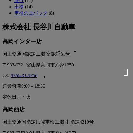
旅行
(11)
車検
(14)
車検のコバック
(8)
株式会社 長谷川自動車
高岡インター店
国土交通省認定工場 富認証31号
〒933-0321 富山県高岡市六家1250
TEL
0766-31-3750
営業時間
9:00 – 18:30
定休日
月・火
高岡西店
国土交通省指定民間車検工場 中指定4319号
〒933-0353 富山県高岡市麻生谷273