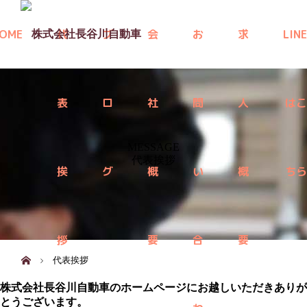
menu
OME
代
ブ
会
お
求
LINE
表
ロ
社
問
人
はこ
MESSAGE
代表挨拶
挨
グ
概
い
概
ちら
拶
要
合
要
ホーム
代表挨拶
株式会社長谷川自動車のホームページにお越しいただきありが
とうございます。