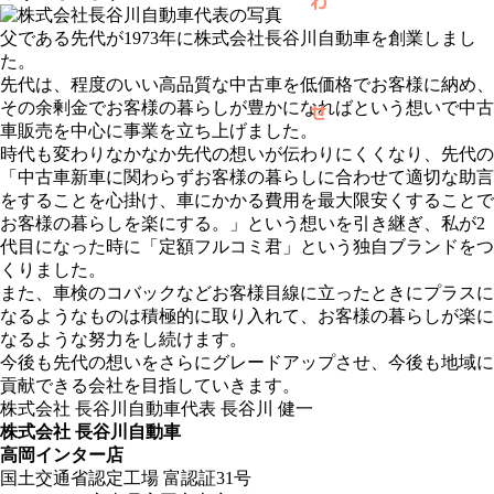
わ
父である先代が1973年に株式会社長谷川自動車を創業しまし
た。
先代は、程度のいい高品質な中古車を低価格でお客様に納め、
その余剰金でお客様の暮らしが豊かになればという想いで中古
せ
車販売を中心に事業を立ち上げました。
時代も変わりなかなか先代の想いが伝わりにくくなり、先代の
「中古車新車に関わらずお客様の暮らしに合わせて適切な助言
をすることを心掛け、車にかかる費用を最大限安くすることで
お客様の暮らしを楽にする。」という想いを引き継ぎ、私が2
代目になった時に「定額フルコミ君」という独自ブランドをつ
くりました。
また、車検のコバックなどお客様目線に立ったときにプラスに
なるようなものは積極的に取り入れて、お客様の暮らしが楽に
なるような努力をし続けます。
今後も先代の想いをさらにグレードアップさせ、今後も地域に
貢献できる会社を目指していきます。
株式会社 長谷川自動車
代表 長谷川 健一
株式会社 長谷川自動車
高岡インター店
国土交通省認定工場 富認証31号