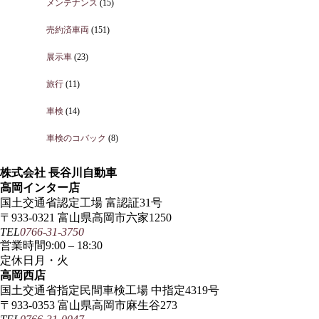
メンテナンス
(15)
売約済車両
(151)
展示車
(23)
旅行
(11)
車検
(14)
車検のコバック
(8)
株式会社 長谷川自動車
高岡インター店
国土交通省認定工場 富認証31号
〒933-0321 富山県高岡市六家1250
TEL
0766-31-3750
営業時間
9:00 – 18:30
定休日
月・火
高岡西店
国土交通省指定民間車検工場 中指定4319号
〒933-0353 富山県高岡市麻生谷273