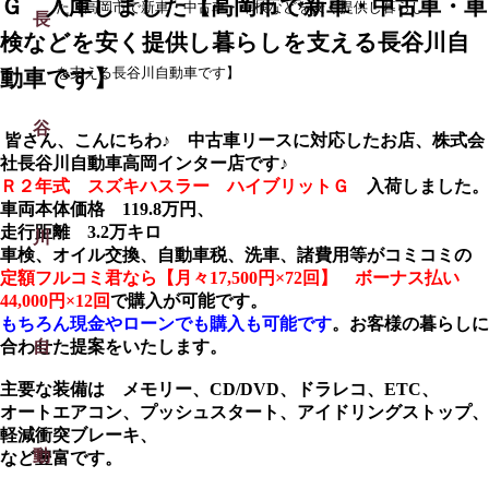
Ｇ 入庫しました【高岡市で新車・中古車・車
た【高岡市で新車・中古車・車検などを安く提供し暮らし
検などを安く提供し暮らしを支える長谷川自
動車です】
を支える長谷川自動車です】
皆さん、こんにちわ♪ 中古車リースに対応したお店、株式会
社長谷川自動車高岡インター店です♪
Ｒ２年式 スズキハスラー ハイブリットＧ
入荷しました。
車両本体価格 119.8万円、
走行距離 3.2万キロ
車検、オイル交換、自動車税、洗車、諸費用等がコミコミの
定額フルコミ君なら【月々17,500円×72回】 ボーナス払い
44,000円×12回
で購入が可能です。
もちろん現金やローンでも購入も可能です
。お客様の暮らしに
合わせた提案をいたします。
主要な装備は メモリー、CD/DVD、ドラレコ、ETC、
オートエアコン、プッシュスタート、
アイドリングストップ、
軽減衝突ブレーキ、
など豊富です。