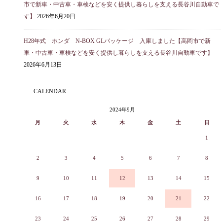
市で新車・中古車・車検などを安く提供し暮らしを支える長谷川自動車で
す】
2026年6月20日
H28年式 ホンダ N-BOX GLパッケージ 入庫しました【高岡市で新
車・中古車・車検などを安く提供し暮らしを支える長谷川自動車です】
2026年6月13日
CALENDAR
2024年9月
月
火
水
木
金
土
日
1
2
3
4
5
6
7
8
9
10
11
12
13
14
15
16
17
18
19
20
21
22
23
24
25
26
27
28
29