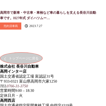
高岡市で新車・中古車・車検など車の暮らしを支える長谷川自動
車です。H27年式 ダイハツムー…
売約済車両
2023.7.27
トップページに戻る
株式会社 長谷川自動車
高岡インター店
国土交通省認定工場 富認証31号
〒933-0321 富山県高岡市六家1250
TEL
0766-31-3750
営業時間
9:00 – 18:30
定休日
月・火
高岡西店
国土交通省指定民間車検工場 中指定4319号