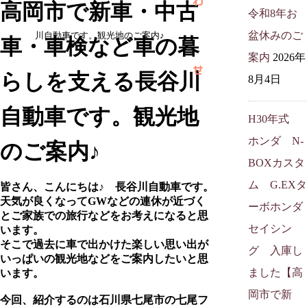
わ
高岡市で新車・中古
令和8年お
盆休みのご
川自動車です。観光地のご案内♪
車・車検など車の暮
案内
2026年
せ
らしを支える長谷川
8月4日
自動車です。観光地
H30年式
ホンダ N-
のご案内♪
BOXカスタ
ム G.EXタ
皆さん、こんにちは♪ 長谷川自動車です。
天気が良くなってGWなどの連休が近づく
ーボホンダ
とご家族での旅行などをお考えになると思
セイシン
います。
そこで過去に車で出かけた楽しい思い出が
グ 入庫し
いっぱいの観光地などをご案内したいと思
ました【高
います。
岡市で新
今回、紹介するのは石川県七尾市の七尾フ