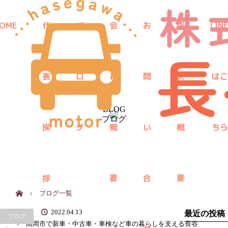
menu
OME
代
ブ
会
お
求
LINE
表
ロ
社
問
人
はこ
BLOG
ブログ
挨
グ
概
い
概
ちら
拶
要
合
要
ホーム
ブログ一覧
2022.04.13
最近の投稿
ブログ
高岡市で新車・中古車・車検など車の暮らしを支える長谷