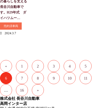
の暮らしを支える
長谷川自動車で
す。H29年式 ダ
イハツムー…
売約済車両
2024.3.7
«
1
2
3
4
5
6
7
8
9
10
11
…
16
»
株式会社 長谷川自動車
高岡インター店