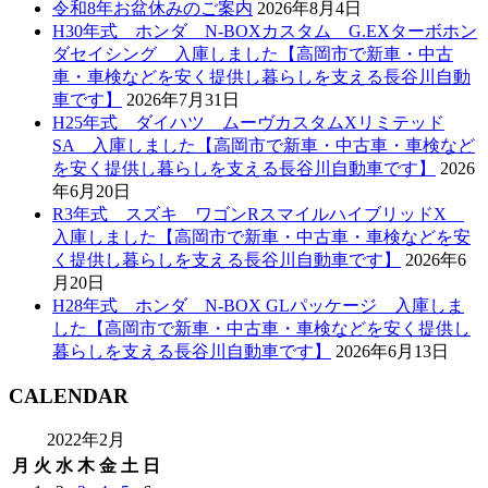
令和8年お盆休みのご案内
2026年8月4日
H30年式 ホンダ N-BOXカスタム G.EXターボホン
ダセイシング 入庫しました【高岡市で新車・中古
車・車検などを安く提供し暮らしを支える長谷川自動
車です】
2026年7月31日
H25年式 ダイハツ ムーヴカスタムXリミテッド
SA 入庫しました【高岡市で新車・中古車・車検など
を安く提供し暮らしを支える長谷川自動車です】
2026
年6月20日
R3年式 スズキ ワゴンRスマイルハイブリッドX
入庫しました【高岡市で新車・中古車・車検などを安
く提供し暮らしを支える長谷川自動車です】
2026年6
月20日
H28年式 ホンダ N-BOX GLパッケージ 入庫しま
した【高岡市で新車・中古車・車検などを安く提供し
暮らしを支える長谷川自動車です】
2026年6月13日
CALENDAR
2022年2月
月
火
水
木
金
土
日